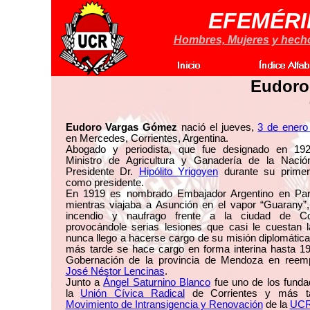
EFEMÉRI
Hombres, Mujeres y hechos
Eudoro
Eudoro Vargas Gómez
nació el jueves,
3 de enero
en Mercedes, Corrientes, Argentina.
Abogado y periodista, que fue designado en 1
Ministro de Agricultura y Ganadería de la Nació
Presidente Dr.
Hipólito Yrigoyen
durante su primer
como presidente.
En 1919 es nombrado Embajador Argentino en Pa
mientras viajaba a Asunción en el vapor “Guarany”,
incendio y naufrago frente a la ciudad de Cor
provocándole serias lesiones que casi le cuestan l
nunca llego a hacerse cargo de su misión diplomátic
más tarde se hace cargo en forma interina hasta 19
Gobernación de la provincia de Mendoza en reem
José Néstor Lencinas
.
Junto a
Ángel Saturnino Blanco
fue uno de los funda
la
Unión Cívica Radical
de Corrientes y más ta
Movimiento de Intransigencia y Renovación
de la
UC