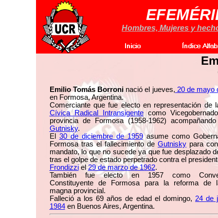
EFEMÉRI
Hombres, Mujeres y hechos
Em
Emilio Tomás Borroni
nació el jueves,
20 de mayo 
en Formosa, Argentina.
Comerciante que fue electo en representación de 
Cívica Radical Intransigente
como Vicegobernado
provincia de Formosa (1958-1962) acompañand
Gutnisky
.
El
30 de diciembre de 1959
asume como Goberna
Formosa tras el fallecimiento de
Gutnisky
para conc
mandato, lo que no sucede ya que fue desplazado d
tras el golpe de estado perpetrado contra el presiden
Frondizzi
el
29 de marzo de 1962
.
También fue electo en 1957 como Conven
Constituyente de Formosa para la reforma de l
magna provincial.
Falleció a los 69 años de edad el domingo,
24 de 
1984
en Buenos Aires, Argentina.