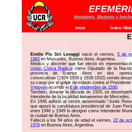
EFEMÉRI
Hombres, Mujeres y hechos
E
Emilio Pío Siri Levaggi
nació el viernes,
5 de m
1882
en Mercedes, Buenos Aires, Argentina.
Médico y docente que fue electo en representació
Unión Cívica Radical
como Diputado de la Nación
provincia de Buenos Aires en dos oportun
consecutivas (1924-1928 y 1928-1932) siendo despo
su cargo por el golpe de estado contra el President
Yrigoyen
ocurrido el
6 de septiembre de 1930
.
También, durante la década de 1920, se desempe
Intendente de la localidad bonaerense de Mercedes.
En 1945 adhirió al sector denominado “
Junta Reno
que apoyó la candidatura presidencial de Juan Per
entre 1946 y 1949 lo designó como Intendente Muni
la ciudad de Buenos Aires.
Falleció a los 94 años de edad el viernes,
22 de oct
1976
en Buenos Aires, Argentina.