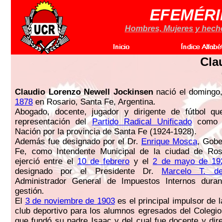
EFEMÉRI
Hombres, Mujeres y hechos
Cla
Claudio Lorenzo Newell Jockinsen
nació el domingo
1878
en Rosario, Santa Fe, Argentina.
Abogado, docente, jugador y dirigente de fútbol qu
representación del
Partido Radical Unificado
como D
Nación por la provincia de Santa Fe (1924-1928).
Además fue designado por el Dr.
Enrique Mosca
, Gobe
Fe, como Intendente Municipal de la ciudad de Ros
ejerció entre el
10 de febrero
y el
2 de mayo de 19
designado por el Presidente Dr.
Marcelo T. de
Administrador General de Impuestos Internos dura
gestión.
El
3 de noviembre de 1903
es el principal impulsor de 
club deportivo para los alumnos egresados del Colegio
que fundó su padre Isaac y del cual fue docente y dire