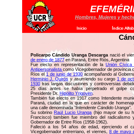
EFEMÉRI
Hombres, Mujeres y hechos
Cán
Policarpo Cándido Uranga Descarga
nació el vie
de enero de 1877
en Paraná, Entre Riós, Argentina
Fue electo en representación de la
Unión Cívica 
Antipersonalista
como Vicegobernador de provincia 
Ríos el
1 de junio de 1930
acompañando al Goberna
Herminio J. Quirós
y asumiendo su cargo
1 de oct
1930
tras largas discusiones y controversias debi
25 días antes se había perpetrado el golpe co
Presidente Dr.
Hipólito Yrigoyen
.
También fue electo en 1917 como Intendente munic
Paraná, ciudad en la que en carácter de homenaje
una calle denominada
“Intendente Cándido Uranga”
.
Su sobrino
Raúl Lucio Uranga
(hijo mayor de su 
Francisco) tambien fue miembro del radicalismo y
Gobernador de Entre Ríos (1958-1962).
Falleció a los 54 años de edad, ejerciendo el c
Vicegobernador entrerriano, el viernes,
8 de mayo 