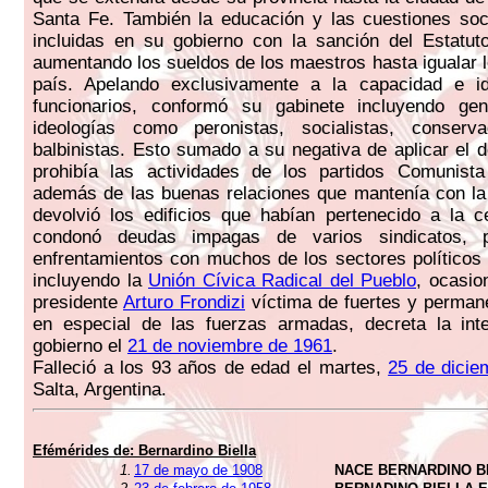
Santa Fe. También la educación y las cuestiones soc
incluidas en su gobierno con la sanción del Estatut
aumentando los sueldos de los maestros hasta igualar l
país. Apelando exclusivamente a la capacidad e i
funcionarios, conformó su gabinete incluyendo ge
ideologías como peronistas, socialistas, conser
balbinistas. Esto sumado a su negativa de aplicar el 
prohibía las actividades de los partidos Comunista 
además de las buenas relaciones que mantenía con la
devolvió los edificios que habían pertenecido a la ce
condonó deudas impagas de varios sindicatos, p
enfrentamientos con muchos de los sectores políticos 
incluyendo la
Unión Cívica Radical del Pueblo
, ocasio
presidente
Arturo Frondizi
víctima de fuertes y perman
en especial de las fuerzas armadas, decreta la int
gobierno el
21 de noviembre de 1961
.
Falleció a los 93 años de edad el martes,
25 de dicie
Salta, Argentina.
Efémérides de:
Bernardino Biella
1.
17 de mayo de 1908
NACE BERNARDINO B