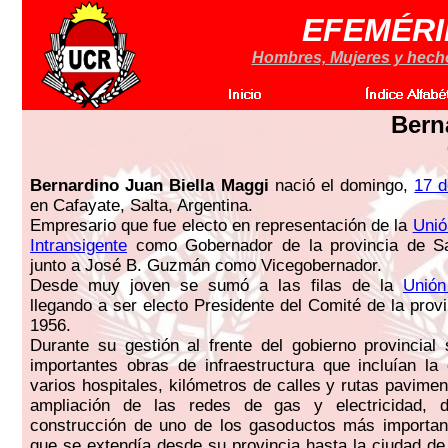
EFEMÉRI
Hombres, Mujeres y hechos
Bern
Bernardino Juan Biella Maggi
nació el domingo,
17 
en Cafayate, Salta, Argentina.
Empresario que fue electo en representación de la
Unió
Intransigente
como Gobernador de la provincia de Sa
junto a José B. Guzmán como Vicegobernador.
Desde muy joven se sumó a las filas de la
Unión
llegando a ser electo Presidente del Comité de la prov
1956.
Durante su gestión al frente del gobierno provincial 
importantes obras de infraestructura que incluían la
varios hospitales, kilómetros de calles y rutas pavime
ampliación de las redes de gas y electricidad, 
construcción de uno de los gasoductos más importan
que se extendía desde su provincia hasta la ciudad d