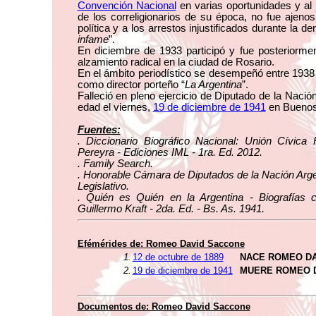
Convención Nacional
en varias oportunidades y al
de los correligionarios de su época, no fue ajeno
política y a los arrestos injustificados durante la d
infame
”.
En diciembre de 1933 participó y fue posteriormen
alzamiento radical en la ciudad de Rosario.
En el ámbito periodístico se desempeñó entre 1938 
como director porteño “
La Argentina
”.
Falleció en pleno ejercicio de Diputado de la Nació
edad el viernes,
19 de diciembre de 1941
en Buenos 
Fuentes:
. Diccionario Biográfico Nacional: Unión Cívica 
Pereyra - Ediciones IML - 1ra. Ed. 2012.
. Family Search.
. Honorable Cámara de Diputados de la Nación Arge
Legislativo.
. Quién es Quién en la Argentina - Biografías 
Guillermo Kraft - 2da. Ed. - Bs. As. 1941.
Efémérides de: Romeo David Saccone
1.
12 de octubre de 1889
NACE ROMEO DA
2.
19 de diciembre de 1941
MUERE ROMEO 
Documentos de: Romeo David Saccone