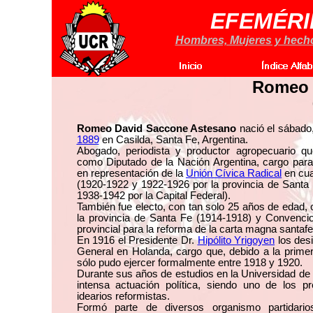
EFEMÉRI
Hombres, Mujeres y hechos
Romeo 
Romeo David Saccone Astesano
nació el sábado
1889
en Casilda, Santa Fe, Argentina.
Abogado, periodista y productor agropecuario 
como Diputado de la Nación Argentina, cargo para 
en representación de la
Unión Cívica Radical
en cua
(1920-1922 y 1922-1926 por la provincia de Santa
1938-1942 por la Capital Federal).
También fue electo, con tan solo 25 años de edad,
la provincia de Santa Fe (1914-1918) y Convencio
provincial para la reforma de la carta magna santaf
En 1916 el Presidente Dr.
Hipólito Yrigoyen
los des
General en Holanda, cargo que, debido a la primer
sólo pudo ejercer formalmente entre 1918 y 1920.
Durante sus años de estudios en la Universidad de
intensa actuación política, siendo uno de los p
idearios reformistas.
Formó parte de diversos organismo partidarios