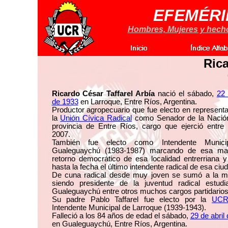
EFEMÉRI
Hombres, Mujeres y hechos
Rica
Ricardo César Taffarel Arbía
nació el sábado,
22 
de 1933
en Larroque, Entre Ríos, Argentina.
Productor agropecuario que fue electo en represent
la
Unión Cívica Radical
como Senador de la Nación
provincia de Entre Ríos, cargo que ejerció entre
2007.
También fue electo como Intendente Munici
Gualeguaychú (1983-1987) marcando de esa ma
retorno democrático de esa localidad entrerriana y
hasta la fecha el último intendente radical de esa ciu
De cuna radical desde muy joven se sumó a la mil
siendo presidente de la juventud radical estudia
Gualeguaychú entre otros muchos cargos partidarios
Su padre Pablo Taffarel fue electo por la
UC
Intendente Municipal de Larroque (1939-1943).
Falleció a los 84 años de edad el sábado,
29 de abril
en Gualeguaychú, Entre Ríos, Argentina.