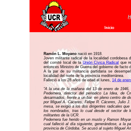
H
Ramón L. Moyano
nació en 1918.
Joven militante radical de la localidad cordobes
del comité local de la
Unión Cívica Radical
que re
entonces Ministro de Guerra del gobierno de facto d
A la par de su militancia partidaria se desem
localidad del norte de la provincia mediterránea.
Falleció a los 28 años de edad el lunes,
14 de ener
“A la una de la mañana del 13 de enero de 1946, 
Pedernera, director del periodico La Idea, de C
desarmados, frente a un bar, en pleno centro de d
por Miguel A. Cáceres, Felipe R. Cáceres, Julio J.
mesa, se exigió a los dos dirigentes radicales que
los nombrados, tras lo cual desde el sector de 
militantes de la UCR.
Pedernera fue herido en un muslo y Ramon Moyano r
cual falleció al día siguiente, generándose, a la
provincia de Córdoba. Se acusó al sujeto Miguel A