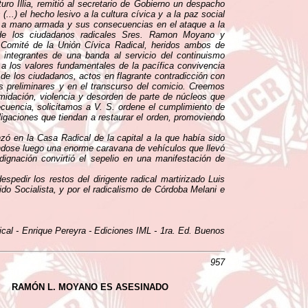
uro Illia, remitió al secretario de Gobierno un despacho
...) el hecho lesivo a la cultura cívica y a la paz social
to a mano armada y sus consecuencias en el ataque a la
s de los ciudadanos radicales Sres. Ramon Moyano y
 Comité de la Unión Cívica Radical, heridos ambos de
integrantes de una banda al servicio del continuismo
o a los valores fundamentales de la pacífica convivencia
 de los ciudadanos, actos en flagrante contradicción con
s preliminares y en el transcurso del comicio. Creemos
imidación, violencia y desorden de parte de núcleos que
cuencia, solicitamos a V. S. ordene el cumplimiento de
ligaciones que tiendan a restaurar el orden, promoviendo
nzó en la Casa Radical de la capital a la que había sido
mándose luego una enorme caravana de vehículos que llevó
dignación convirtió el sepelio en una manifestación de
spedir los restos del dirigente radical martirizado Luis
tido Socialista, y por el radicalismo de Córdoba Melani e
ical - Enrique Pereyra - Ediciones IML - 1ra. Ed. Buenos
957
RAMÓN L. MOYANO ES ASESINADO