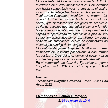
El presidente del Comité Provincial de la UCR, Art
telegráfico en el cual manifestó que: “Denunciamos (
que había conquistado nuestra provincia: el asal
vida y a la integridad física en las persona
Temistocles Pedemera, presidente el primero del
gravedad. Son autores del hecho consumado los 
oficial, que ejercitaron sus designios de despreci
social de aquellos que custodian el honor y la vida
las promesas oficiales de orden y seguridad en lo
llegada la oportunidad de detener este plan de int
se sienten amparados por el oficialismo. En conse
parte de las autoridades locales de elementales ob
el condigno castigo de los culpables”.
El velatorio del joven dirigente, de 28 años, come
trasladado en un intento por salvarle la vida, for
los restos a Cruz del Eje, donde el pesar y la in
solidaridad y repudio hacia semejante atropello.
En el cementerio de Cruz del Eje hablaron, para de
Cappellini, por la UCR, Elias Chanaguir, por el Par
Illia.”
Fuentes:
. Diccionario Biográfico Nacional: Unión Cívica Rad
Aires, 2012.
Efémérides de: Ramón L. Moyano
1.
14 de enero de 1946