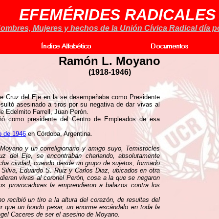
EFEMÉRIDES RADICALES
ombres, Mujeres y hechos de la Unión Cívica Radical día po
Ramón L. Moyano
(1918-1946)
a de Cruz del Eje en la se desempeñaba como Presidente
sultó asesinado a tiros por su negativa de dar vivas al
e Edelmito Farrell, Juan Perón.
peñó como presidente del Centro de Empleados de esa
o de 1946
en Córdoba, Argentina.
Moyano y un correligionario y amigo suyo, Temistocles
ruz del Eje, se encontraban charlando, absolutamente
icha ciudad, cuando desde un grupo de sujetos, formado
 Silva, Eduardo S. Ruiz y Carlos Diaz, ubicados en otra
 dieran vivas al coronel Perón, cosa a la que se negaron
los provocadores la emprendieron a balazos contra los
ecibió un tiro a la altura del corazón, de resultas del
 par que un hondo pesar, un enorme escándalo en toda la
ngel Caceres de ser el asesino de Moyano.