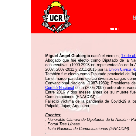
H
Miguel Ángel Giubergia
nació el viernes,
17 de ab
Abogado que fue electo como Diputado de la Naci
consecutivas (1999-2993 en representación de la Al
2007; 2007-2011 y 2011-2015 por la
Unión Cívica R
También fue electo como Diputado provincial de Ju
En el marco partidario ejerció diversos cargos co
Convencional Nacional (1987-1989); Presidente de
Comité Nacional
de la (2005-2007) entre otros vario
Entre 2016 y dos meses antes de su muerte fue 
Comunicaciones (ENACOM).
Falleció víctima de la pandemia de Covid-19 a l
Palpalá, Jujuy, Argentina.
Fuentes:
. Honorable Cámara de Diputados de la Nación - Pat
. Portal Tres Líneas.
. Ente Nacional de Comunicaciones (ENACOM).