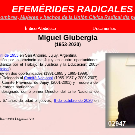
EFEMÉRIDES RADICALES
ombres, Mujeres y hechos de la Unión Cívica Radical día po
Miguel Giubergia
(1953-2020)
ril de 1953
en San Antonio, Jujuy, Argentina.
ón por la provincia de Jujuy en cuatro oportunidades
ianza por el Trabajo, la Justicia y la Educación; 2003-
adical
).
juy en dos oportunidades (1991-1995 y 1995-1999).
mo Delegado al
Comité Nacional
(1985-1987 y 2005-2007);
l Comité Provincia de Jujuy (2001-2003) y Tesorero del
s cargos partidarios.
designado como primer Director del Ente Nacional de
os 67 años de edad el jueves,
8 de octubre de 2020
en
rimonio Legislativo.