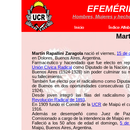
EFEMÉRI
Hombres, Mujeres y hechos
Mart
Martín Rapallini Zaragola
nació el viernes,
15 de 
en Dolores, Buenos Aires, Argentina.
Farmacéutico y hacendado que fue electo en rep
Unión Cívica Radical
como Diputado de la Nación po
Buenos Aires (1924-1928) sin poder culminar su 
su fallecimiento.
También fue electo por el radicalismo como Diputa
de Buenos en dos oportunidades consecutivas (1
1924).
Desde joven integró las filas del radicalismo p
Revolución Radical de 1893
.
En 1909 fundó el Comité de la
UCR
de Maipú el cu
1916.
Además se desempeñó como Juez de Paz 
Comisionado a cargo de la intendencia de Maipú en
Falleció a los 50 años de edad el domingo,
5 de
Maipú, Buenos Aires, Argentina.