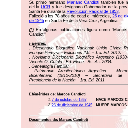
Su primo hermano
Mariano Candioti
también fue 
del la
UCR
y fue designado Gobernador de la provi
Santa Fe durante la
Revolución Radical de 1893
,
Falleció a los 78 años de edad el miércoles,
26 de d
de 1945
en Santa Fe de la Vera Cruz, Argentina.
(*)
En algunas publicaciones figura como “Marcos 
Candioti”
Fuentes:
. Diccionario Biográfico Nacional: Unión Cívica R
Enrique Pereyra – Ediciones IML – 1ra. Ed. 2012.
. Novisimo Diccionario Biográfico Argentino (1930
Vicente O. Cutolo - Ed. Elche - Bs. As. 2004.
. Genealogía Familiar.
. Patrimonio Arquitectónico Argentino – Memo
Bicentenario (1810-2010) – Secretaria de C
Presidencia de la Nación – 1ra. Ed. 2011.
Efémérides de: Marcos Candioti
1.
7 de octubre de 1867
NACE MARCOS C
2.
26 de diciembre de 1945
MUERE MARCOS 
Documentos de: Marcos Candioti