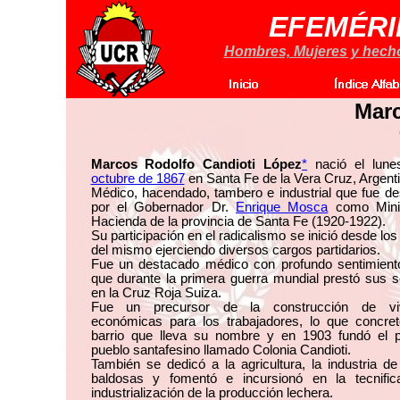
EFEMÉRI
Hombres, Mujeres y hechos
Marc
Marcos Rodolfo Candioti López
*
nació el lun
octubre de 1867
en Santa Fe de la Vera Cruz, Argenti
Médico, hacendado, tambero e industrial que fue d
por el Gobernador Dr.
Enrique Mosca
como Mini
Hacienda de la provincia de Santa Fe (1920-1922).
Su participación en el radicalismo se inició desde los
del mismo ejerciendo diversos cargos partidarios.
Fue un destacado médico con profundo sentimiento
que durante la primera guerra mundial prestó sus s
en la Cruz Roja Suiza.
Fue un precursor de la construcción de viv
económicas para los trabajadores, lo que concret
barrio que lleva su nombre y en 1903 fundó el 
pueblo santafesino llamado Colonia Candioti.
También se dedicó a la agricultura, la industria de
baldosas y fomentó e incursionó en la tecnific
industrialización de la producción lechera.