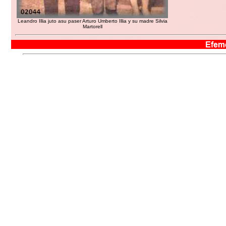
Leandro Illia juto asu paser Arturo Umberto Illia y su madre Silvia
Martorell