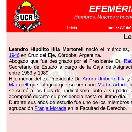
EFEMÉRI
Hombres, Mujeres y hechos
Le
Leandro Hipólito Illia Martorell
nació el miércoles,
1946
en Cruz del Eje, Córdoba, Argentina.
Abogado que fue designado por el Presidente Dr.
Raú
Secretario de Estado a cargo de la Caja de Asignaci
entre 1983 y 1989.
Hijo menor del ex Presidente Dr.
Arturo Umberto Illia
y 
Martorell
que, al igual que su hermano
Martin Arturo
, 
se sumó a las filas del radicalismo junto a su padre 
acompañó durante su presidencia hasta el último día.
Durante sus años de estudio fue uno de los miembros 
agrupación
Franja Morada
en la Facultad de Derecho.