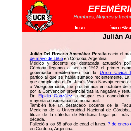
EFEMÉRI
Hombres, Mujeres y hechos
Julián A
Julián Del Rosario Amenábar Peralta
nació el ma
de mayo de 1865
en Córdoba, Argentina.
Médico y docente de destacada actuación polí
Córdoba llegando a ser en 1912 el primer cand
gobernador mediterráneo por la
Unión Cívica R
partido al que se había sumado recientemente. La 
que completaba el Dr. Jesús Vaca Narvaja como ca
a Vicegobernador, fue proclamada en octubre de 
por la Convención provincial tras la negativa y renu
Dr.
Elpidio González
a ocupar esa candidatura
mayoría consideraban como natural.
También fue un destacado docente de la Facu
Medicina de la Universidad Nacional de Córdoba,
titular de la cátedra de Medicina Legal por más
década.
Falleció a los 58 años de edad el lunes,
7 de enero 
en Córdoba, Argentina.