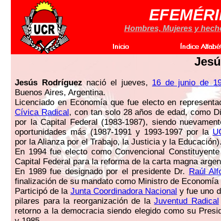
EFEMÉRI
Hombres, Mujeres y hechos
Jesú
Jesús Rodríguez
nació el jueves,
16 de junio de 1
Buenos Aires, Argentina.
Licenciado en Economía que fue electo en representa
Cívica Radical
, con tan solo 28 años de edad, como D
por la Capital Federal (1983-1987), siendo nuevament
oportunidades más (1987-1991 y 1993-1997 por la
U
por la Alianza por el Trabajo, la Justicia y la Educación)
En 1994 fue electo como Convencional Constituyente 
Capital Federal para la reforma de la carta magna argen
En 1989 fue designado por el presidente Dr.
Raúl Alf
finalización de su mandato como Ministro de Economía 
Participó de la
Junta Coordinadora Nacional
y fue uno d
pilares para la reorganización de la
Juventud Radical
retorno a la democracia siendo elegido como su Presi
y 1985.