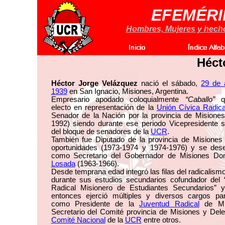
EFEMÉRI
Hombres, Mujeres y hechos
Héct
Héctor Jorge Velázquez
nació el sábado,
29 de 
1939
en San Ignacio, Misiones, Argentina.
Empresario apodado coloquialmente
“Caballo”
qu
electo en representación de la
Unión Cívica Radica
Senador de la Nación por la provincia de Misiones
1992) siendo durante ese periodo Vicepresidente 
del bloque de senadores de la
UCR
.
También fue Diputado de la provincia de Misiones
oportunidades (1973-1974 y 1974-1976) y se de
como Secretario del Gobernador de Misiones D
Losada
(1963-1966).
Desde temprana edad integró las filas del radicalism
durante sus estudios secundarios cofundador del 
Radical Misionero de Estudiantes Secundarios” 
entonces ejerció múltiples y diversos cargos part
como Presidente de la
Juventud Radical
de Mis
Secretario del Comité provincia de Misiones y Dele
Comité Nacional
de la
UCR
entre otros.