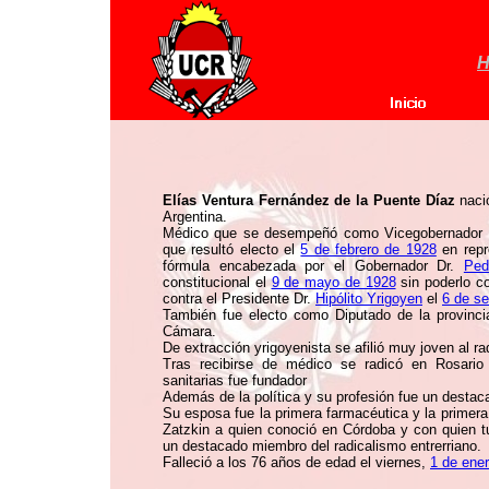
H
Elías Ventura Fernández de la Puente Díaz
naci
Argentina.
Médico que se desempeñó como Vicegobernador de
que resultó electo el
5 de febrero de 1928
en repr
fórmula encabezada por el Gobernador Dr.
Ped
constitucional el
9 de mayo de 1928
sin poderlo c
contra el Presidente Dr.
Hipólito Yrigoyen
el
6 de s
También fue electo como Diputado de la provinci
Cámara.
De extracción yrigoyenista se afilió muy joven al 
Tras recibirse de médico se radicó en Rosario 
sanitarias fue fundador
Además de la política y su profesión fue un desta
Su esposa fue la primera farmacéutica y la primera
Zatzkin a quien conoció en Córdoba y con quien t
un destacado miembro del radicalismo entrerriano.
Falleció a los 76 años de edad el viernes,
1 de ene