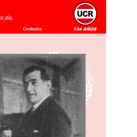
r día.