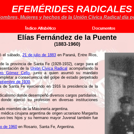
EFEMÉRIDES RADICALES
ombres, Mujeres y hechos de la Unión Cívica Radical día po
Elías Fernández de la Puente
(1883-1960)
ó el sábado,
21 de julio de 1883
en Paraná, Entre Ríos,
 la provincia de Santa Fe (1928-1932), cargo para el
esentación de la
Unión Cívica Radical
acompañando la
ro Gómez Cello
, junto a quien asumió su mandato
ompletar a consecuencia del golpe de estado perpetrado
eptiembre de 1930
.
a de Santa Fe ejerciendo en 1916 la presidencia de la
radicalismo donde desempeñó diversos cargos partidarios.
donde ejerció su profesión en diversas instituciones
cado miembro de la Masonería argentina.
 médica cirujana argentina de origen ucraniano Margarita
uvo tres hijos y su hermano mayor Juvenal también fue
ro de 1960
en Rosario, Santa Fe, Argentina.