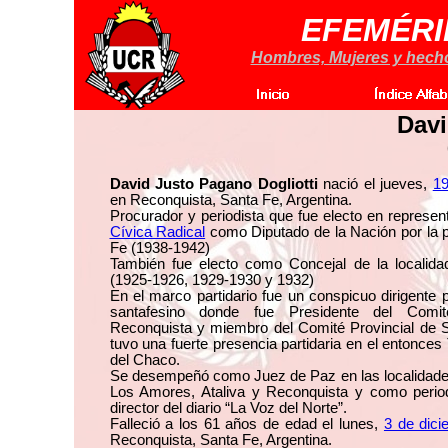
EFEMÉRI
Hombres, Mujeres y hechos
Davi
David Justo Pagano Dogliotti
nació el jueves,
19
en Reconquista, Santa Fe, Argentina.
Procurador y periodista que fue electo en represen
Cívica Radical
como Diputado de la Nación por la p
Fe (1938-1942)
También fue electo como Concejal de la localid
(1925-1926, 1929-1930 y 1932)
En el marco partidario fue un conspicuo dirigente pa
santafesino donde fue Presidente del Comit
Reconquista y miembro del Comité Provincial de
tuvo una fuerte presencia partidaria en el entonces 
del Chaco.
Se desempeñó como Juez de Paz en las localidade
Los Amores, Ataliva y Reconquista y como perio
director del diario “La Voz del Norte”.
Falleció a los 61 años de edad el lunes,
3 de dic
Reconquista, Santa Fe, Argentina.