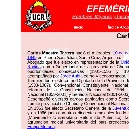
EFEMÉRI
Hombres, Mujeres y hechos
Car
Carlos Maestro Tartera
nació el miércoles,
10 de o
1945
en Puerto San Julián, Santa Cruz, Argentina.
Abogado que fue electo en representación de la
Unió
Radical
como Gobernador de la provincia de Chubu
oportunidades consecutivas (1991-1995 y 199
acompañado por
Jorge Aubía
como Vicegobernador.
También fue electo como Diputado de la Provincia d
(1983-1987), Convencional Constituyente Nacional
reforma de la Constitución Nacional de 1994, 
Nacional (1999-2001) y Senador Nacional (2001-2003)
Desempeñó diversos cargos partidarios como Secret
comité provincial de Chubut y Convencional Nacional.
En 1963 fue electo Secretario General de la
Juventud
y en 1966 junto con otros dirigentes radicales fund
(Movimiento Universitario Reformista Auténtico), l
agrupación radical universitaria del país predeces
Franja Morada
.