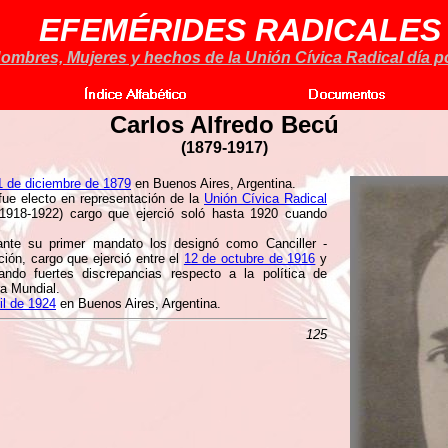
EFEMÉRIDES RADICALES
ombres, Mujeres y hechos de la Unión Cívica Radical día po
Carlos Alfredo Becú
(
1879-1917
)
1 de diciembre de 1879
en Buenos Aires, Argentina.
fue electo en representación de la
Unión Cívica Radical
(1918-1922) cargo que ejerció soló hasta 1920 cuando
nte su primer mandato los designó como Canciller -
ción, cargo que ejerció entre el
12 de octubre de 1916
y
ndo fuertes discrepancias respecto a la política de
ra Mundial.
il de 1924
en Buenos Aires, Argentina.
125