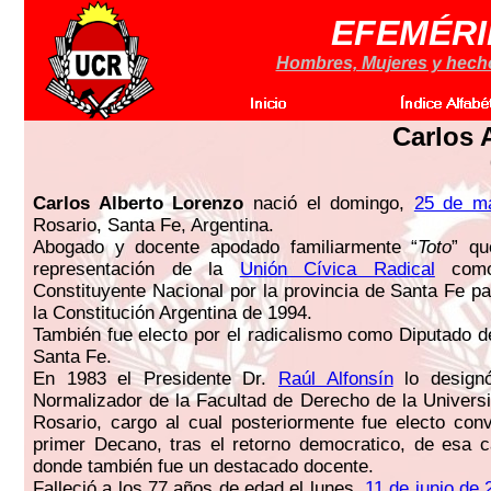
EFEMÉRI
Hombres, Mujeres y hechos
Carlos 
Carlos Alberto Lorenzo
nació el domingo,
25 de m
Rosario, Santa Fe, Argentina.
Abogado y docente apodado familiarmente “
Toto
” qu
representación de la
Unión Cívica Radical
como 
Constituyente Nacional por la provincia de Santa Fe pa
la Constitución Argentina de 1994.
También fue electo por el radicalismo como Diputado de
Santa Fe.
En 1983 el Presidente Dr.
Raúl Alfonsín
lo design
Normalizador de la Facultad de Derecho de la Univers
Rosario, cargo al cual posteriormente fue electo conv
primer Decano, tras el retorno democratico, de esa 
donde también fue un destacado docente.
Falleció a los 77 años de edad el lunes,
11 de junio de 