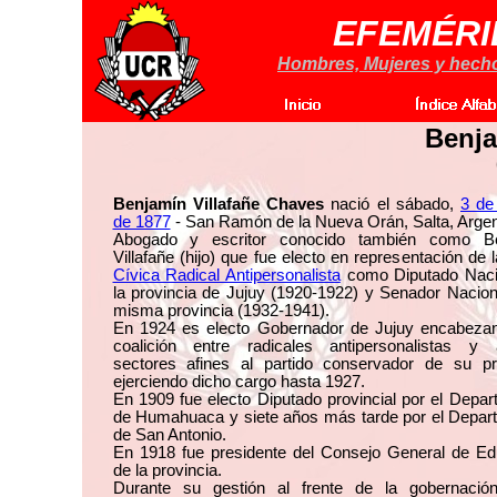
EFEMÉRI
Hombres, Mujeres y hechos
Benja
Benjamín Villafañe Chaves
nació el sábado,
3 de
de 1877
- San Ramón de la Nueva Orán, Salta, Argen
Abogado y escritor conocido también como B
Villafañe (hijo) que fue electo en representación de 
Cívica Radical Antipersonalista
como Diputado Naci
la provincia de Jujuy (1920-1922) y Senador Nacion
misma provincia (1932-1941).
En 1924 es electo Gobernador de Jujuy encabeza
coalición entre radicales antipersonalistas y 
sectores afines al partido conservador de su pro
ejerciendo dicho cargo hasta 1927.
En 1909 fue electo Diputado provincial por el Depa
de Humahuaca y siete años más tarde por el Depar
de San Antonio.
En 1918 fue presidente del Consejo General de Ed
de la provincia.
Durante su gestión al frente de la gobernación