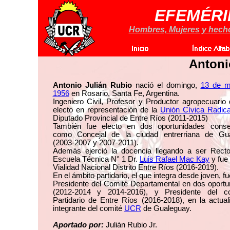
EFEMÉRI
Hombres, Mujeres y hechos
Antoni
Antonio Julián Rubio
nació el domingo,
13 de m
1956
en Rosario, Santa Fe, Argentina.
Ingeniero Civil, Profesor y Productor agropecuario
electo en representación de la
Unión Cívica Radica
Diputado Provincial de Entre Ríos (2011-2015)
También fue electo en dos oportunidades conse
como Concejal de la ciudad entrerriana de Gu
(2003-2007 y 2007-2011).
Además ejerció la docencia llegando a ser Recto
Escuela Técnica N° 1 Dr.
Luis Rafael Mac Kay
y fue
Vialidad Nacional Distrito Entre Ríos (2016-2019).
En el ámbito partidario, el que integra desde joven, fu
Presidente del Comité Departamental en dos oportu
(2012-2014 y 2014-2016), y Presidente del c
Partidario de Entre Ríos (2016-2018), en la actua
integrante del comité
UCR
de Gualeguay.
Aportado por:
Julián Rubio Jr.