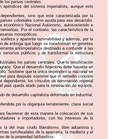
de los países centrales.
n apéndices del sistema imperialista, aunque esto
ependientes, sino que este caracterizada por la
países coloniales como ayuda para ese desarrollo.
ma económico Nacional Autónomo, autosostenido e
amientas. Por el contrario, las característica de la
resarias monopólicos.
a sutileza y aparente razonabilidad y además, por la
n de entrega que luego se transforman en gerentes
mente antiimperialista destinado a confundir a las
s servicios públicos y de transformar la estructura
ustriales los países centrales. Que la tecnificación
agraria. Que el desarrollo Argentino debe basarse en
rollo. Sostiene que la única dependencia nacional se
inos para después sostener que el remedio consiste
ial dependiente, los vínculos de dominación imperial
el pais queda atado para la renovación de equipos,
 de desarrollo capitalista deformado en industrial,
endida por la oligarquía terrateniente- clase social
 para favorecer de esta manera la colocación de sus
rtadores e importadores, con los intereses de la
s la del mas crudo liberalismo, libre aduanista y
formas semifeudales de la aparcería, la mediería y el
e de la propiedad latifundista.