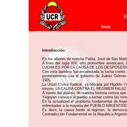
H
Introducción
:
En los albores de nuestra Patria, José de San M
A fines del siglo XIX, otro prohombre americano,
LUCHA ES POR LA CAUSA DE LOS DESPOSEÍD
Con esta bandera fue encabezada la lucha contr
posteriormente cae el gobierno de Juárez Ce
1905.
La Union Cívica Radical, ya liderada por Hipólit
mismo, LA CAUSA CONTRA EL REGIMEN FALAZ
A través del análisis de nuestra historia vemos que
Yrigoyen convoco al pueblo a luchar contra las m
En la actualidad el problema fundamental de Argen
enfrentadas a la mayoria del PUEBLO ARGENTINO
Es decir, la causa frente al régimen, la democrac
Contradicción Fundamental en la Republica Argenti