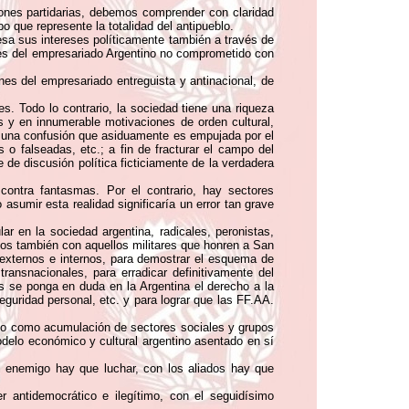
iones partidarias, debemos comprender con claridad
o que represente la totalidad del antipueblo.
resa sus intereses políticamente también a través de
ones del empresariado Argentino no comprometido con
nes del empresariado entreguista y antinacional, de
. Todo lo contrario, la sociedad tiene una riqueza
es y en innumerable motivaciones de orden cultural,
 en una confusión que asiduamente es empujada por el
o falseadas, etc.; a fin de fracturar el campo del
 de discusión política ficticiamente de la verdadera
contra fantasmas. Por el contrario, hay sectores
asumir esta realidad significaría un error tan grave
r en la sociedad argentina, radicales, peronistas,
dos también con aquellos militares que honren a San
s externos e internos, para demostrar el esquema de
ransnacionales, para erradicar definitivamente del
ás se ponga en duda en la Argentina el derecho a la
 seguridad personal, etc. y para lograr que las FF.AA.
nto como acumulación de sectores sociales y grupos
delo económico y cultural argentino asentado en sí
l enemigo hay que luchar, con los aliados hay que
 antidemocrático e ilegítimo, con el seguidísimo