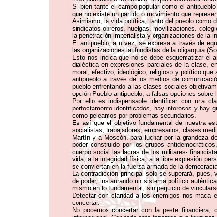
Si bien tanto el campo popular como el antipueblo
que no existe un partido o movimiento que represente
Asimismo, la vida política, tanto del pueblo como d
sindicatos obreros, huelgas, movilizaciones, coleg
la penetración imperialista y organizaciones de la in
El antipueblo, a u vez, se expresa a través de equ
las organizaciones latifundistas de la oligarquía (S
Esto nos indica que no se debe esquematizar el an
dialéctica en expresiones parciales de la clase, e
moral, efectivo, ideológico, religioso y político q
antipueblo a través de los medios de comunicación
pueblo enfrentando a las clases sociales objetivame
opción Pueblo-antipueblo, a falsas opciones sobre 
Por ello es indispensable identificar con una c
perfectamente identificados, hay intereses y hay g
como peleamos por problemas secundarios.
Es así que el objetivo fundamental de nuestra est
socialistas, trabajadores, empresarios, clases med
Martín y a Moscón, para luchar por la grandeza de 
poder construido por los grupos antidemocráticos,
cuerpo social las lacras de los militares- financi
vida, a la integridad física, a la libre expresión p
se conviertan en la fuerza armada de la democracia
La contradicción principal sólo se superará, pues
de poder, instaurando un sistema político auténti
mismo en lo fundamental, sin perjuicio de vinculars
Detectar con claridad a los enemigos nos maca el
concertar.
No podemos concertar con la peste financiera, c