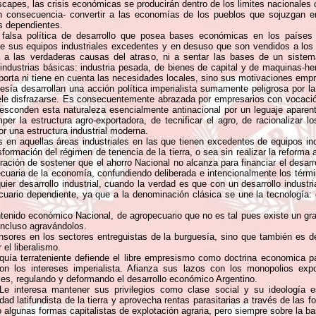
capes, las crisis económicas se producirán dentro de los limites nacionales 
en consecuencia- convertir a las economías de los pueblos que sojuzgan e
s dependientes.
falsa política de desarrollo que posea bases económicas en los países d
de sus equipos industriales excedentes y en desuso que son vendidos a los 
a a las verdaderas causas del atraso, ni a sentar las bases de un siste
industrias básicas: industria pesada, de bienes de capital y de maquinas-herr
importa ni tiene en cuenta las necesidades locales, sino sus motivaciones emp
uesía desarrollan una acción política imperialista sumamente peligrosa por l
le disfrazarse. Es consecuentemente abrazada por empresarios con vocació
esconden esta naturaleza esencialmente antinacional por un leguaje aparente
er la estructura agro-exportadora, de tecnificar el agro, de racionalizar lo
r una estructura industrial moderna.
s en aquellas áreas industriales en las que tienen excedentes de equipos ind
formación del régimen de tenencia de la tierra, o sea sin realizar la reforma 
rración de sostener que el ahorro Nacional no alcanza para financiar el desar
cuaria de la economía, confundiendo deliberada e intencionalmente los térm
quier desarrollo industrial, cuando la verdad es que con un desarrollo industr
uario dependiente, ya que a la denominación clásica se une la tecnología: 
enido económico Nacional, de agropecuario que no es tal pues existe un grado
 incluso agravándolos.
nsores en los sectores entreguistas de la burguesía, sino que también es def
 el liberalismo.
igarquía terrateniente defiende el libre empresismo como doctrina economica
on los intereses imperialista. Afianza sus lazos con los monopolios expo
leses, regulando y deformando el desarrollo económico Argentino.
 Le interesa mantener sus privilegios como clase social y su ideología e
dad latifundista de la tierra y aprovecha rentas parasitarias a través de las 
 algunas formas capitalistas de explotación agraria, pero siempre sobre la bas