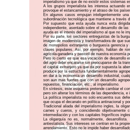
imperialismo ya que de no existir estos sistemas es
A los grupos imperialista les interesa actuando 
provoque el estancamiento y el atraso de los paíse
En algunos casos empujan inteligentemente una 
subordinación tecnológica que mantiene a través 
Por supuesto que esta ayuda nunca esta dirigid
independiente, asentado sobre el desarrollo de las 
ayuda es el interés del imperialismo al que no le 
Por su parte, los sectores entreguistas de la burg
imagen de modernista y transformadora de que sue
de monopolios extranjeros o burguesía gerencia y 
clases populares. Así, por ejemplo, hablan de romp
agrícola-ganadera y pastoril de nuestra economía po
Pero lo cierto es que esa vocación de desarrollo e
del agro debe encararse sin preocuparse de la trans
el capital extranjero ya que da por supuesta la abe
produce por la estructura fundamentalmente agrope
en dar a la economía un desarrollo industrial, cual
son aun mas fuertes que con un desarrollo agropec
repuestos, financiación, etc., al imperialismo.
En síntesis, este esquema pretende cambiar el cont
pero sin alterar los términos de las dependencia, e
La política imperialista no solo encuentra sus defe
que ocupa el decanato en política antinacional y por
Tradicional aliada del imperialismo ingles, la ol
carnes y cueros, y coincidiendo objetivamente c
intermediación y con los capitales frigoríficos ing
La oligarquía no es, normalmente, desarrollista.
antiestatista. Sus intereses se centran en la propie
arrendamiento. Esto no le impide haber desarrollado