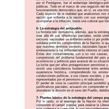
por el Pentágono, fue el andamiaje ideológico-pol
públicas. Todo en el marco de una negación del der
funcionamiento democrático que, en sí, es una trinc
Cada aspecto de la realidad que analicemos nos m
opción que enfrenta a la nación con sus enemigo
acompañar a la inflación, hasta una cultural que f
6- La estrategia del antipueblo.
La historia nos demuestra, además, que la estrategi
mas allá de sus diferencias parciales, están unida
sectores nacionales se enfrenten entre sí por probl
solidaria entre los componentes de la Nación, lo q
que nuestros diversos sectores nacionales hayan h
erróneamente a los enfrentamiento internos el cará
Estas dos consecuencias son a su vez causas, po
comprensión del problema fundamental del país po
económicos y políticos para avanzar de su situació
La lucha que por años protagonizaron peronistas y r
existir una coincidencia fundamental entre ambo
experiencia histórica, comprendiendo los errore
conducciones políticas, a sus clases sociales, y pe
representados por el peronismo y el radicalismo.
El perder de vista la cuestión principal posibilit
justificativos parciales, actuaron sin comprender e
ahondaran la división en el seno del Pueblo, debil
7- Planteo básico de la estrategia del campo pop
Por lo tanto, si el enemigo de la Nación ha inte
componen el campo popular, para realizar la Libera
más poderosa e invencible: la que inexorablemente