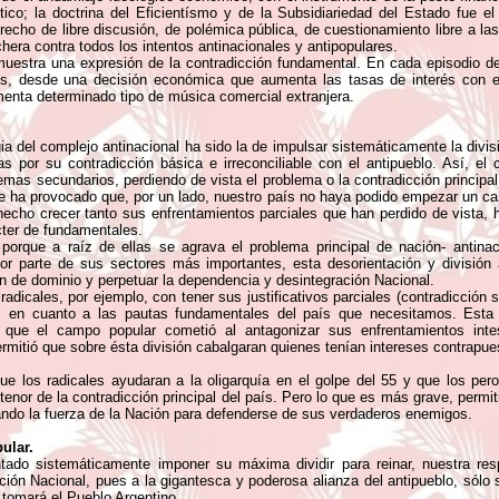
ítico; la doctrina del Eficientísmo y de la Subsidiariedad del Estado fue e
echo de libre discusión, de polémica pública, de cuestionamiento libre a la
hera contra todos los intentos antinacionales y antipopulares.
uestra una expresión de la contradicción fundamental. En cada episodio de 
s, desde una decisión económica que aumenta las tasas de interés con el
omenta determinado tipo de música comercial extranjera.
a del complejo antinacional ha sido la de impulsar sistemáticamente la divisió
s por su contradicción básica e irreconciliable con el antipueblo. Así, el 
emas secundarios, perdiendo de vista el problema o la contradicción principal
ue ha provocado que, por un lado, nuestro país no haya podido empezar un cam
echo crecer tanto sus enfrentamientos parciales que han perdido de vista, h
cter de fundamentales.
rque a raíz de ellas se agrava el problema principal de nación- antinaci
r parte de sus sectores más importantes, esta desorientación y división ar
n de dominio y perpetuar la dependencia y desintegración Nacional.
adicales, por ejemplo, con tener sus justificativos parciales (contradicción s
s en cuanto a las pautas fundamentales del país que necesitamos. Esta af
s que el campo popular cometió al antagonizar sus enfrentamientos intes
rmitió que sobre ésta división cabalgaran quienes tenían intereses contrapue
ó que los radicales ayudaran a la oligarquía en el golpe del 55 y que los p
l tenor de la contradicción principal del país. Pero lo que es más grave, perm
itando la fuerza de la Nación para defenderse de sus verdaderos enemigos.
ular.
ntado sistemáticamente imponer su máxima dividir para reinar, nuestra res
ción Nacional, pues a la gigantesca y poderosa alianza del antipueblo, sólo 
 tomará el Pueblo Argentino.