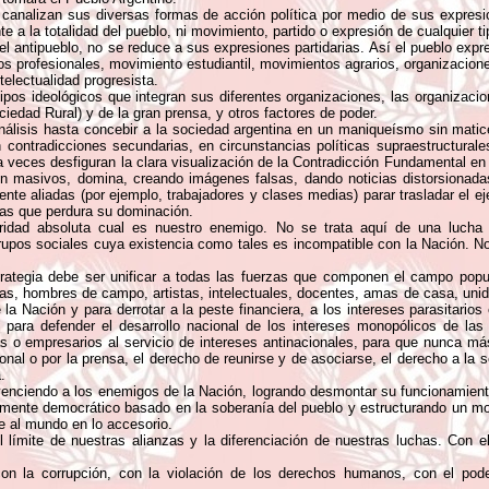
 canalizan sus diversas formas de acción política por medio de sus expres
 a la totalidad del pueblo, ni movimiento, partido o expresión de cualquier tip
el antipueblo, no se reduce a sus expresiones partidarias. Así el pueblo exp
ios profesionales, movimiento estudiantil, movimientos agrarios, organizaci
telectualidad progresista.
ipos ideológicos que integran sus diferentes organizaciones, las organizacio
ociedad Rural) y de la gran prensa, y otros factores de poder.
álisis hasta concebir a la sociedad argentina en un maniqueísmo sin matices
n contradicciones secundarias, en circunstancias políticas supraestructural
ue a veces desfiguran la clara visualización de la Contradicción Fundamental
 masivos, domina, creando imágenes falsas, dando noticias distorsionadas 
nte aliadas (por ejemplo, trabajadores y clases medias) parar trasladar el eje
las que perdura su dominación.
laridad absoluta cual es nuestro enemigo. No se trata aquí de una lucha 
rupos sociales cuya existencia como tales es incompatible con la Nación. No 
rategia debe ser unificar a todas las fuerzas que componen el campo popula
ias, hombres de campo, artistas, intelectuales, docentes, amas de casa, uni
la Nación y para derrotar a la peste financiera, a los intereses parasitario
 para defender el desarrollo nacional de los intereses monopólicos de las t
stas o empresarios al servicio de intereses antinacionales, para que nunca m
ersonal o por la prensa, el derecho de reunirse y de asociarse, el derecho a la
.
, venciendo a los enemigos de la Nación, logrando desmontar su funcionamie
camente democrático basado en la soberanía del pueblo y estructurando un mo
e al mundo en lo accesorio.
 límite de nuestras alianzas y la diferenciación de nuestras luchas. Con e
on la corrupción, con la violación de los derechos humanos, con el poder