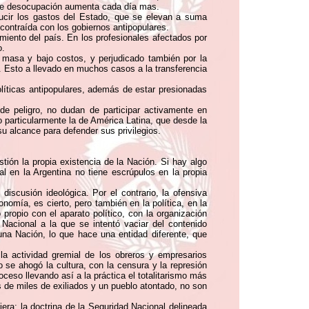
e de desocupación aumenta cada día mas.
educir los gastos del Estado, que se elevan a suma
contraída con los gobiernos antipopulares.
miento del país. En los profesionales afectados por
o.
n masa y bajo costos, y perjudicado también por la
al. Esto a llevado en muchos casos a la transferencia
líticas antipopulares, además de estar presionadas
de peligro, no dudan de participar activamente en
o particularmente la de América Latina, que desde la
u alcance para defender sus privilegios.
ión la propia existencia de la Nación. Si hay algo
l en la Argentina no tiene escrúpulos en la propia
iscusión ideológica. Por el contrario, la ofensiva
onomía, es cierto, pero también en la política, en la
propio con el aparato político, con la organización
Nacional a la que se intentó vaciar del contenido
 una Nación, lo que hace una entidad diferente, que
ó la actividad gremial de los obreros y empresarios
 se ahogó la cultura, con la censura y la represión
ceso llevando así a la práctica el totalitarismo más
 de miles de exiliados y un pueblo atontado, no son
era; la doctrina de la Seguridad Nacional delineada