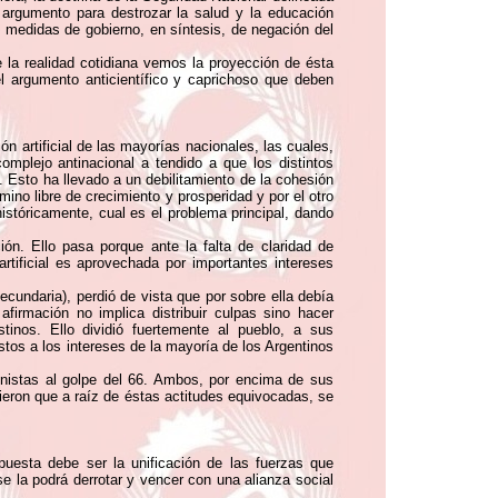
l argumento para destrozar la salud y la educación
s medidas de gobierno, en síntesis, de negación del
la realidad cotidiana vemos la proyección de ésta
 argumento anticientífico y caprichoso que deben
n artificial de las mayorías nacionales, las cuales,
complejo antinacional a tendido a que los distintos
. Esto ha llevado a un debilitamiento de la cohesión
ino libre de crecimiento y prosperidad y por el otro
istóricamente, cual es el problema principal, dando
ón. Ello pasa porque ante la falta de claridad de
tificial es aprovechada por importantes intereses
ecundaria), perdió de vista que por sobre ella debía
irmación no implica distribuir culpas sino hacer
tinos. Ello dividió fuertemente al pueblo, a sus
stos a los intereses de la mayoría de los Argentinos
eronistas al golpe del 66. Ambos, por encima de sus
itieron que a raíz de éstas actitudes equivocadas, se
puesta debe ser la unificación de las fuerzas que
se la podrá derrotar y vencer con una alianza social