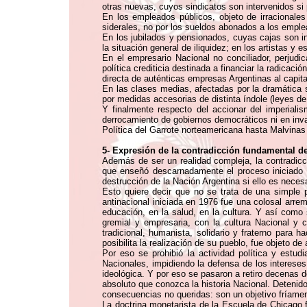
otras nuevas, cuyos sindicatos son intervenidos s
En los empleados públicos, objeto de irracionales
siderales, no por los sueldos abonados a los emple
En los jubilados y pensionados, cuyas cajas son i
la situación general de iliquidez; en los artistas y
En el empresario Nacional no conciliador, perjudi
política crediticia destinada a financiar la radicac
directa de auténticas empresas Argentinas al capita
En las clases medias, afectadas por la dramática 
por medidas accesorias de distinta índole (leyes de a
Y finalmente respecto del accionar del imperiali
derrocamiento de gobiernos democráticos ni en invad
Política del Garrote norteamericana hasta Malvinas
5- Expresión de la contradicción fundamental d
Además de ser un realidad compleja, la contradicc
que enseñó descarnadamente el proceso iniciado en
destrucción de la Nación Argentina si ello es nece
Esto quiere decir que no se trata de una simple p
antinacional iniciada en 1976 fue una colosal arrem
educación, en la salud, en la cultura. Y así como 
gremial y empresaria, con la cultura Nacional y 
tradicional, humanista, solidario y fraterno para 
posibilita la realización de su pueblo, fue objeto d
Por eso se prohibió la actividad política y estud
Nacionales, impidiendo la defensa de los intereses
ideológica. Y por eso se pasaron a retiro decenas d
absoluto que conozca la historia Nacional. Detenid
consecuencias no queridas: son un objetivo fríame
La doctrina monetarista de la Escuela de Chicago f