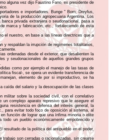
o alguna vez dijo Faustino Fano, ex presidente de
ico.
exportadores e importadores. Bunge " Born, Dreyfus,
yoria de la producción agropecuaria Argentina. Los
 la banca privada extranjera o seudonacional, pasa a
 de marca y fabricación, etc., fortaleciendo de esta
o el nuestro, en base a las líneas directrices que a
n y respaldan la irrupción de regímenes totalitarios,
icamente.
cias ordenadas desde el exterior, que desalienten la
ales y seudonacionales de aquellos grandes grupos
.
medidas como por ejemplo el manejo de las tasas de
política fiscal-, se opera un evidente transferencia de
s manejan, elemento de por si improductivo, se ha
la caída del salario y la desocupación de las clases
ilitar sobre la sociedad civil, con el correlativo
de un complejo aparato represivo que le asegure el
una resistencia en defensa del interés general, la
c., para evitar todo foco de oposición al sistema, al
 en función de lograr que una ínfima minoria o elite
ne a todo un pueblo económicamente empobrecido y
resultado de la política del antipueblo en el poder,
 trabajo son cerradas o racionalizadas, sin crearse