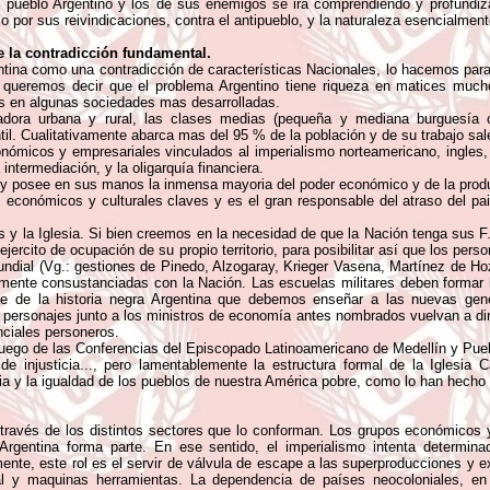
 del pueblo Argentino y los de sus enemigos se ira comprendiendo y profund
lo por sus reivindicaciones, contra el antipueblo, y la naturaleza esencialm
 la contradicción fundamental.
gentina como una contradicción de características Nacionales, lo hacemos par
 queremos decir que el problema Argentino tiene riqueza en matices mucho
es en algunas sociedades mas desarrolladas.
ora urbana y rural, las clases medias (pequeña y mediana burguesía comer
ntil. Cualitativamente abarca mas del 95 % de la población y de su trabajo sal
micos y empresariales vinculados al imperialismo norteamericano, ingles, eu
ntermediación, y la oligarquía financiera.
 y posee en sus manos la inmensa mayoria del poder económico y de la produ
 económicos y culturales claves y es el gran responsable del atraso del pais
y la Iglesia. Si bien creemos en la necesidad de que la Nación tenga sus F.
jercito de ocupación de su propio territorio, para posibilitar así que los pers
undial (Vg.: gestiones de Pinedo, Alzogaray, Krieger Vasena, Martínez de Ho
rmemente consustanciadas con la Nación. Las escuelas militares deben formar 
te de la historia negra Argentina que debemos enseñar a las nuevas gen
 personajes junto a los ministros de economía antes nombrados vuelvan a dirig
nciales personeros.
 y luego de las Conferencias del Episcopado Latinoamericano de Medellín y P
 de injusticia..., pero lamentablemente la estructura formal de la Iglesia
cia y la igualdad de los pueblos de nuestra América pobre, como lo han hecho
 través de los distintos sectores que lo conforman. Los grupos económicos y
 Argentina forma parte. En ese sentido, el imperialismo intenta determin
nte, este rol es el servir de válvula de escape a las superproducciones y ex
 y maquinas herramientas. La dependencia de países neocoloniales, en sí