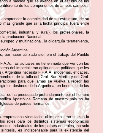
izando a medida que se avance en el estudio de las
ente diferente de los componentes de ambos campos.
a comprender la complejidad de su estructura, de su
 mas grande que si la lucha principal fuera entre
cial, industrial y rural), los profesionales, la
e la producción Nacional.
ropeo y multinacional, la oligarquía terrateniente,
cción Argentina.
, por haber utilizado siempre el trabajo del Pueblo
F.A.A., las actuales no tienen nada que ver con las
oneros del imperialismo apliquen las políticas que les
z). Argentina necesita F.F.A.A. modernas, eficaces,
hombres de la talla del Gral. San Martín y del Gral.
eraciones para que jamas se vuelva a repetir las
ir los destinos de la Argentina, en beneficio de los
uebla, se ha preocupado profundamente por el hombre
 Católica Apostólica Romana de nuestro pais no ha
 Iglesias de países hermanos.
 empresarios vinculados al imperialismo utilizan la
ados roles para los distintos sistemas económicos
cesos industriales de los países centrales, no solo
ntesis, es indispensable para la existencia del