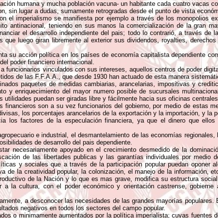
ación humana y mucha población vacuna- un habitante cada cuatro vacas com
on, sin lugar a dudas, sumamente retrogradas desde el punto de vista económ
ta con el imperialismo se manifiesta por ejemplo a través de los monopolios 
ito antinacional, teniendo en sus manos la comercialización de la gran ma
nanciar el desarrollo independiente del pais; todo lo contrarió, a través de
s que luego giran libremente al exterior sus dividendos, royalties, derechos
nta su acción política en los países de economía capitalista dependiente com
el poder financiero internacional.
 a funcionarios vinculados con sus intereses, aquellos centros de poder digita
idos de las F.F.A.A., que desde 1930 han actuado de esta manera sistemát
rminados paquetes de medidas cambiarias, arancelarias, impositivas y crediti
nto y enriquecimiento del mayor numero posible de sucursales multinacion
 utilidades puedan ser giradas libre y fácilmente hacia sus oficinas centrales
s financieros son a su vez funcionarios del gobierno, por medio de estas 
s divisas, los porcentajes arancelarios de la exportación y la importación, y la 
ia los factores de la especulación financiera, ya que el dinero que ello
agropecuario e industrial, el desmantelamiento de las economías regionales, 
posibilidades de desarrollo del pais dependiente.
estar necesariamente apoyado en el crecimiento desmedido de la dominación m
cación de las libertades publicas y las garantías individuales por medio 
ticas y sociales que a través de la participación popular puedan oponer alg
iva de la creatividad popular, la colonización, el manejo de la información, et
productivo de la Nación y lo que es mas grave, modifica su estructura social
der a la cultura, con el poder económico y orientación castrense, gobier
iamente, a desconocer las necesidades de las grandes mayorías populares. El 
ltados negativos en todos los sectores del campo popular.
ados o minimamente aumentados por la política imperialista; cuyas fuentes de