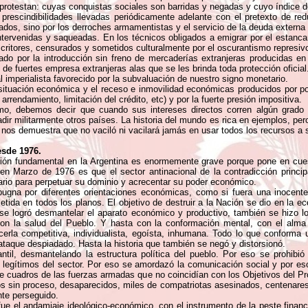
i protestan: cuyas conquistas sociales son barridas y negadas y cuyo índic
 prescindibilidades llevadas periódicamente adelante con el pretexto de r
ados, sino por los derroches armamentistas y el servicio de la deuda externa 
ntervenidas y saqueadas. En los técnicos obligados a emigrar por el estanca
 escritores, censurados y sometidos culturalmente por el oscurantismo represiv
cado por la introducción sin freno de mercaderías extranjeras producidas e
ión de fuertes empresa extranjeras alas que se les brinda toda protección ofici
l imperialista favorecido por la subvaluación de nuestro signo monetario.
situación económica y el receso e inmovilidad económicas producidos por po
rrendamiento, limitación del crédito, etc) y por la fuerte presión impositiva.
smo, debemos decir que cuando sus intereses directos corren algún grado 
ir militarmente otros países. La historia del mundo es rica en ejemplos, per
 nos demuestra que no vaciló ni vacilará jamás en usar todos los recursos a s
esde 1976.
ión fundamental en la Argentina es enormemente grave porque pone en cuest
 Marzo de 1976 es que el sector antinacional de la contradicción principa
sario para perpetuar su dominio y acrecentar su poder económico.
ugna por diferentes orientaciones económicas, como si fuera una inocente d
etida en todos los planos. El objetivo de destruir a la Nación se dio en la ec
se logró desmantelar el aparato económico y productivo, también se hizo lo 
con la salud del Pueblo. Y hasta con la conformación mental, con el alma 
hacerla competitiva, individualista, egoísta, inhumana. Todo lo que conforma
e ataque despiadado. Hasta la historia que también se negó y distorsionó.
iantil, desmantelando la estructura política del pueblo. Por eso se prohibi
 legítimos del sector. Por eso se amordazó la comunicación social y por eso
e cuadros de las fuerzas armadas que no coincidían con los Objetivos del Pro
os sin proceso, desaparecidos, miles de compatriotas asesinados, centenares
nte perseguido.
ue el andamiaje ideológico-económico, con el instrumento de la peste financi