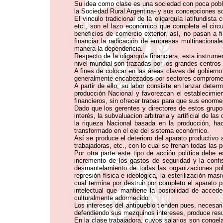
Su idea como clase es una sociedad con poca pobl
la Sociedad Rural Argentina- y sus concepciones s
El vinculo tradicional de la oligarquía latifundis
etc., son el lazo económico que completa el circu
beneficios de comercio exterior, así, no pasan a fi
financiar la radicación de empresas multinacionale
manera la dependencia.
Respecto de la oligarquía financiera, esta instrume
nivel mundial son trazadas por los grandes centros d
A fines de colocar en las áreas claves del gobierno
generalmente encabezados por sectores compromet
A partir de ello, su labor consiste en lanzar dete
producción Nacional y favorezcan el establecimie
financieros, sin ofrecer trabas para que sus enormes
Dado que los gerentes y directores de estos grupo
interés, la subvaluacion arbitraria y artificial de la
la riqueza Nacional basada en la producción, hac
transformado en el eje del sistema económico.
Así se produce el deterioro del aparato productivo 
trabajadoras, etc., con lo cual se frenan todas las 
Por otra parte este tipo de acción política debe 
incremento de los gastos de seguridad y la confis
desmantelamiento de todas las organizaciones polí
represión física e ideológica, la esterilización mas
cual termina por destruir por completo el aparato 
intelectual que mantiene la posibilidad de acce
culturalmente adormecido.
Los intereses del antipueblo tienden pues, necesar
defendiendo sus mezquinos intereses, produce resu
En la clase trabajadora, cuyos salarios son congel