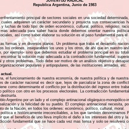
JUVENTUD RADICAL
Republica Argentina, Junio de 1983
nfrentamiento principal de sectores sociales en una sociedad determinada,
s cuales adquieren un carácter secundario y proyecta sus consecuencias h
 luchas de todo tipo: de orden económico, cultural, político, religioso, racia
a mas adecuada para saber hacia donde debemos orientar nuestra política.
ciales, así como saber elaborar su solución es el paso fundamental para el a
s formas y en diversos planos. Un problema que traba el desarrollo nacional
os los ordenes, inseparables los unos y los otros, de ahí que en nuestro an
ico, por ejemplo- sino que debemos estudiar el problema principal en su tota
a encontrar la solución mas adecuada a la contradicción fundamental, supera
al y otros problemas. Todo debe ser motivo de un análisis objetivo y desapas
 organizaciones populares y antipopulares, de las instituciones armadas, etc.
 actual.
ina, el funcionamiento de nuestra economía, de nuestra política y de nuestra
s de carácter nacional es decir que, lejos de parcializar la zona de conflic
iene como determinante el conflicto por la distribución del ingreso entre tra
ido político con otro en los procesos electorales. La contradicción fundamenta
destruirla.
lo Argentino por un lado y el complejo antinacional oligárquico-monopólico-imp
alización y la felicidad de su pueblo. El complejo antinacional necesita, po
to de la Nación, en todos los ordenes: económico, político, cultural, moral.
lítica e históricamente irreconciliables, a los que también denominamos Pu
r que el beneficio de uno lleva implícito el daño a los intereses del otro y
dicción fundamental que se hace cada vez mas tensa y solo se resolverá con