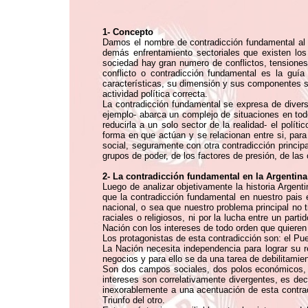
1- Concepto
Damos el nombre de contradicción fundamental al e
demás enfrentamiento sectoriales que existen lo
sociedad hay gran numero de conflictos, tensiones y
conflicto o contradicción fundamental es la guí
características, su dimensión y sus componentes so
actividad política correcta.
La contradicción fundamental se expresa de diversa
ejemplo- abarca un complejo de situaciones en tod
reducirla a un solo sector de la realidad- el polít
forma en que actúan y se relacionan entre si, par
social, seguramente con otra contradicción princip
grupos de poder, de los factores de presión, de las
2- La contradicción fundamental en la Argentina
Luego de analizar objetivamente la historia Argent
que la contradicción fundamental en nuestro pais e
nacional, o sea que nuestro problema principal no t
raciales o religiosos, ni por la lucha entre un part
Nación con los intereses de todo orden que quieren 
Los protagonistas de esta contradicción son: el Pueb
La Nación necesita independencia para lograr su re
negocios y para ello se da una tarea de debilitamien
Son dos campos sociales, dos polos económicos, po
intereses son correlativamente divergentes, es deci
inexorablemente a una acentuación de esta contra
Triunfo del otro.