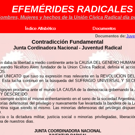
EFEMÉRIDES RADICALES
ombres, Mujeres y hechos de la Unión Cívica Radical día po
Documentos de:
Juve
Contradicción Fundamental
Junta Cordinadora Nacional -
Juventud Radical
artín daba la libertad a medio continente ante la CAUSA DEL GENERO HUMAN
 Leandro Nicéforo Alem fundador de la Union Cívica Radical, definía el ac
OS.
a el UNICATO que tuvo su expresión mas relevante en la REVOLUCION DEL P
lman. Esta lucha continuo en la búsqueda del SUFRAGIO UNIVERSAL Y 
o Yrigoyen proclama ante el mundo LA CAUSA de la democracia gobernando la
 Y DESCREÍDO.
 siempre existió el mismo enfrentamiento en el seno de la sociedad Argentina
inorías defensoras del privilegio y nuevamente fue levantada la bandera 
tina sigue siendo el mismo. Las minorías defensoras del privilegio dispue
.
ia o la dictadura militar, justicia social o minorías privilegiadas, libera
na de nuestros dias.
JUNTA COORDINADORA NACIONAL