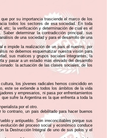
 que por su importancia trasciende el marco de los
acia todos los sectores de esa sociedad. En toda
l, etc; la verificación y determinación de cual es el
 Saber determinar la contradicción principal, sus
nálisis de una sociedad y para el desarrollo de una
 e impide la realización de un pais el nuestro, por
álisis no debemos esquematizar nuestra visión para
lidad, sus matices y grupos sociales integrantes, la
rla y pasar a un estadio mas elevado del desarrollo
ionado: la actuación de las clases sociales, de los
 cultura, los jóvenes radicales hemos coincidido en
to, este se extiende a todos los ámbitos de la vida
bajadores y empresarios, ni pasa por enfrentamientos
l que sufre la Argentina es la que enfrenta a toda la
erialista por el otro.
r lo contrario, un pais debilitado para hacer buenos
eblo y antipueblo. Son irreconciliables porque sus
 la evolución del proceso social y económico conduce
 la Destrucción Integral de uno de sus polos y el