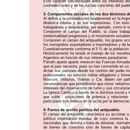
Este carácter irreconciliable entre los intereses
contradicciones y de las luchas concretas del pueb
3- Componentes sociales de los dos términos de
Al definir a la contradicción fundamental en la Ar
dinámica interna y de sus expresiones. Con esto
trabajadores y empresarios, por ejemplo, como lo 
Componen el campo del Pueblo, la clase trabajad
intelectualidad progresista y el movimiento estudia
Componen el campo del antipueblo, los grupos econó
los monopolios exportadores e importadores y de la i
Cuantitativamente conforma el 5 % de la población
Históricamente ha tenido el manejo de los resortes
Argentino en función de sus intereses parasitarios.
Párrafo aparte aparte merecen las Fuerzas Armadas 
que el pais necesita; pues se han convertido en un e
dictan sus patrones desde los centros del poder m
profesionales sin servicio militar obligatorio y fi
Mosconi; Uriburus, Videlas y Cia. deben ser par
circunstancias que posibilitaron que estos nefastos
intereses del imperialismo de turno y sus circunsta
La Iglesia Católica a través de la doctrina social
que sufre ...situaciones de pobreza y relaciones
participado con énfasis en la lucha por la democra
4- Forma de acción política del antipueblo.
El campo del antipueblo caracteriza su accionar a
política imperialista mundial de cuyo sistema la
nacionales que domina o trata de dominar; normalme
de bienes de consumo sino de bienes de capital